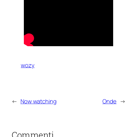
wozy
←
Now watching
Onde
→
Commenti