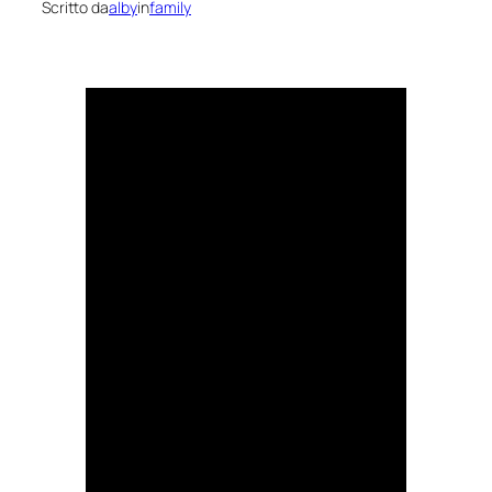
Scritto da
alby
in
family