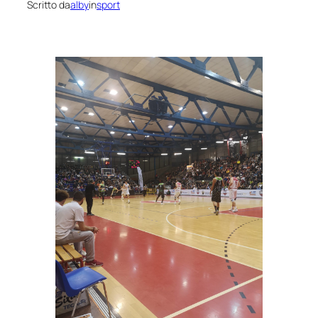
Scritto da
alby
in
sport