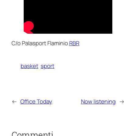
C/o Palasport Flaminio
RBR
basket
sport
←
Office Today
Now listening
→
Commenti