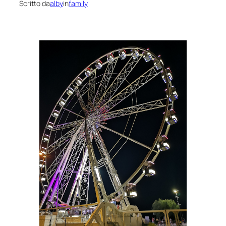
Scritto da
alby
in
family