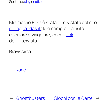
Scritto da
alby
in
notizie
Mia moglie Erika è stata intervistata dal sito
rollingpandas.it
; le è sempre piaciuto
cucinare e viaggiare, ecco il
link
dell’intervista.
Bravissima
varie
←
Ghostbusters
Giochi con le Carte
→