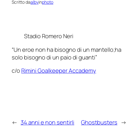
Scritto da
alby
in
photo
Stadio Romero Neri
“Un eroe non ha bisogno di un mantello;ha
solo bisogno di un paio di guanti”
c/o
Rimini Goalkeeper Accademy
←
34 anni e non sentirli
Ghostbusters
→