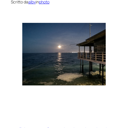
Scritto da
alby
in
photo