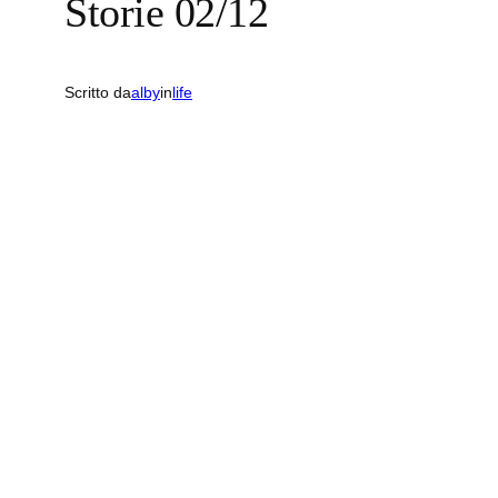
Storie 02/12
Scritto da
alby
in
life