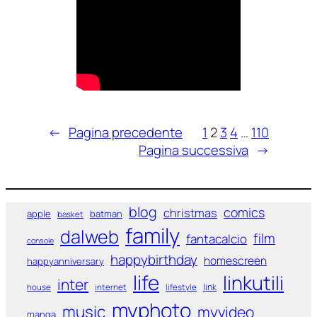
←
Pagina precedente
1
2
3
4
…
110
Pagina successiva
→
blog
comics
christmas
apple
batman
basket
family
dalweb
film
fantacalcio
console
happybirthday
homescreen
happyanniversary
life
linkutili
inter
link
house
internet
lifestyle
myphoto
music
myvideo
manga