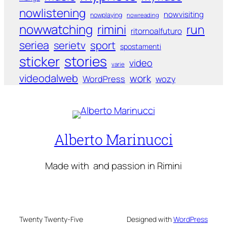
nowlistening
nowvisiting
nowplaying
nowreading
nowwatching
rimini
run
ritornoalfuturo
seriea
serietv
sport
spostamenti
sticker
stories
video
varie
videodalweb
work
WordPress
wozy
Alberto Marinucci
Made with
and passion in Rimini
Twenty Twenty-Five
Designed with
WordPress