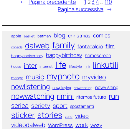
←
Pagina precedente
1
2
3
4
…
110
Pagina successiva
→
blog
comics
christmas
apple
batman
basket
family
dalweb
film
fantacalcio
console
happybirthday
homescreen
happyanniversary
life
linkutili
inter
link
house
internet
lifestyle
myphoto
music
myvideo
manga
nowlistening
nowvisiting
nowplaying
nowreading
nowwatching
rimini
run
ritornoalfuturo
seriea
serietv
sport
spostamenti
sticker
stories
video
varie
videodalweb
work
WordPress
wozy