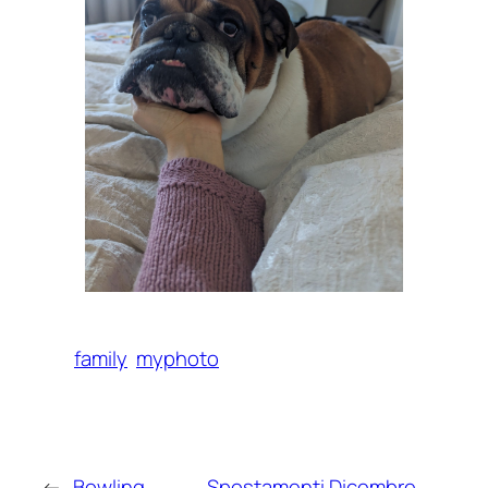
family
myphoto
←
Bowling
Spostamenti Dicembre